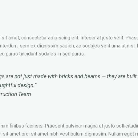
it amet, consectetur adipiscing elit. Integer at justo velit. Phas
interdum, sem ex dignissim sapien, ac sodales velit urna ut nisl.
t eu purus tincidunt sodales in sed purus.
gs are not just made with bricks and beams — they are built 
oughtful design.”
truction Team
im finibus facilisis. Praesent pulvinar magna et justo sollicitudin
n sit amet orci sit amet nibh vestibulum dignissim. Nullam eget r