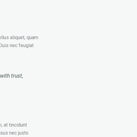
ellus aliquet, quam
 Duis nec feugiat
with trust,
, at tincidunt
isus nec justo